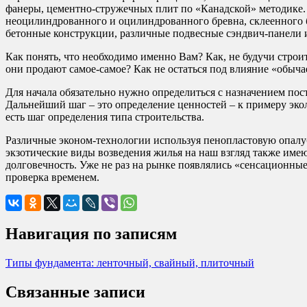
фанеры, цементно-стружечных плит по «Канадской» методике.
неоцилиндрованного и оцилиндрованного бревна, склеенного б
бетонные конструкции, различные подвесные сэндвич-панели и 
Как понять, что необходимо именно Вам? Как, не будучи строи
они продают самое-самое? Как не остаться под влияние «обыч
Для начала обязательно нужно определиться с назначением пос
Дальнейший шаг – это определение ценностей – к примеру эко
есть шаг определения типа строительства.
Различные эконом-технологии используя пенопластовую опалуб
экзотические виды возведения жилья на наш взгляд также имею
долговечность. Уже не раз на рынке появлялись «сенсационные
проверка временем.
Навигация по записям
Типы фундамента: ленточный, свайный, плиточный
Связанные записи