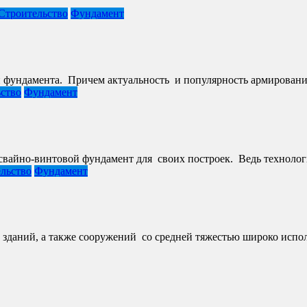
Строительство
Фундамент
 фундамента. Причем актуальность и популярность армирования
ство
Фундамент
айно-винтовой фундамент для своих построек. Ведь технологи
льство
Фундамент
даний, а также сооружений со средней тяжестью широко исполь