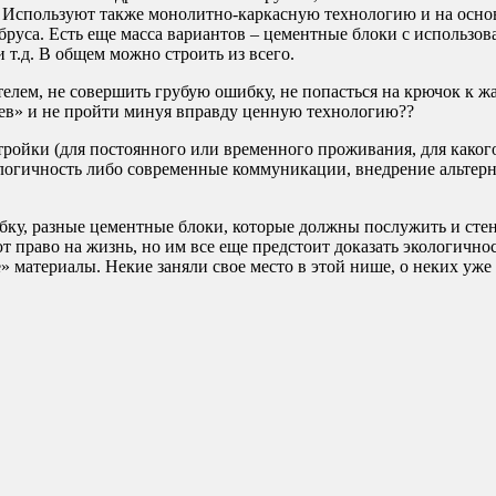
 Используют также монолитно-каркасную технологию и на основ
руса. Есть еще масса вариантов – цементные блоки с использо
т.д. В общем можно строить из всего.
телем, не совершить грубую ошибку, не попасться на крючок к 
аев» и не пройти минуя вправду ценную технологию??
тройки (для постоянного или временного проживания, для каког
логичность либо современные коммуникации, внедрение альтерн
ку, разные цементные блоки, которые должны послужить и стен
т право на жизнь, но им все еще предстоит доказать экологично
» материалы. Некие заняли свое место в этой нише, о неких уже