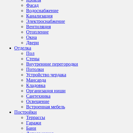
Фасад
Водоснабжение
Канализация
Электроснабжение
Вентиляция
Отопление
Окна
Двери
Отделка
Пол
Стены
Внутренние перегородки
Потолки
Устройство чердака
Мансарда
Кладовка
Организация ниши
Сантехника
Освещение
Встроенная мебель
Постройки
Террассы
Гаражи
Бани