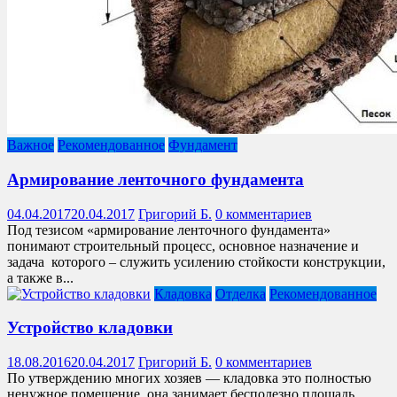
Важное
Рекомендованное
Фундамент
Армирование ленточного фундамента
04.04.2017
20.04.2017
Григорий Б.
0 комментариев
Под тезисом «армирование ленточного фундамента»
понимают строительный процесс, основное назначение и
задача которого – служить усилению стойкости конструкции,
а также в...
Кладовка
Отделка
Рекомендованное
Устройство кладовки
18.08.2016
20.04.2017
Григорий Б.
0 комментариев
По утверждению многих хозяев — кладовка это полностью
ненужное помещение, она занимает бесполезно площадь