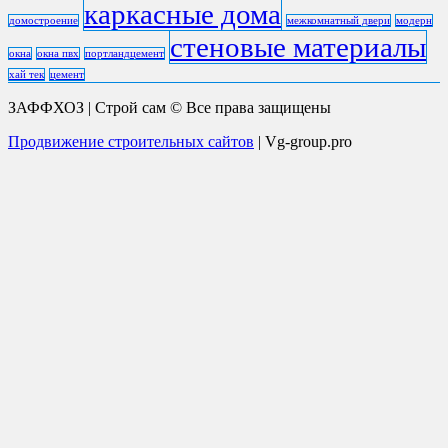
каркасные дома
домостроение
межкомнатный двери
модерн
стеновые материалы
окна
окна пвх
портландцемент
хай тек
цемент
ЗАФФХОЗ | Строй сам © Все права защищены
Продвижение строительных сайтов
| Vg-group.pro