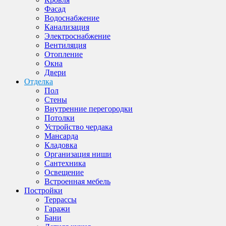
Фасад
Водоснабжение
Канализация
Электроснабжение
Вентиляция
Отопление
Окна
Двери
Отделка
Пол
Стены
Внутренние перегородки
Потолки
Устройство чердака
Мансарда
Кладовка
Организация ниши
Сантехника
Освещение
Встроенная мебель
Постройки
Террассы
Гаражи
Бани