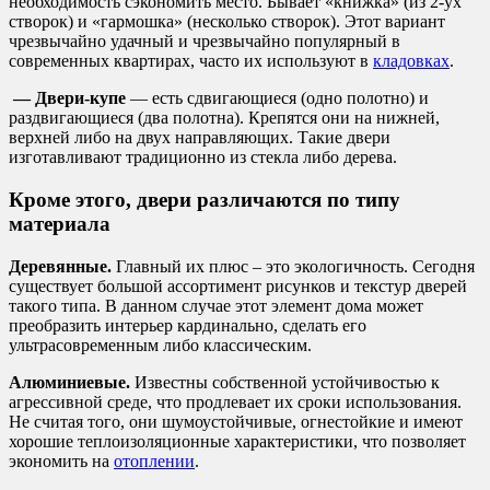
необходимость сэкономить место. Бывает «книжка» (из 2-ух
створок) и «гармошка» (несколько створок). Этот вариант
чрезвычайно удачный и чрезвычайно популярный в
современных квартирах, часто их используют в
кладовках
.
— Двери-купе
— есть сдвигающиеся (одно полотно) и
раздвигающиеся (два полотна). Крепятся они на нижней,
верхней либо на двух направляющих. Такие двери
изготавливают традиционно из стекла либо дерева.
Кроме этого, двери различаются по типу
материала
Деревянные.
Главный их плюс – это экологичность. Сегодня
существует большой ассортимент рисунков и текстур дверей
такого типа. В данном случае этот элемент дома может
преобразить интерьер кардинально, сделать его
ультрасовременным либо классическим.
Алюминиевые.
Известны собственной устойчивостью к
агрессивной среде, что продлевает их сроки использования.
Не считая того, они шумоустойчивые, огнестойкие и имеют
хорошие теплоизоляционные характеристики, что позволяет
экономить на
отоплении
.