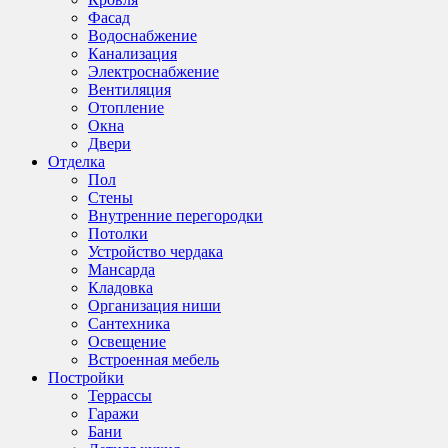
Фасад
Водоснабжение
Канализация
Электроснабжение
Вентиляция
Отопление
Окна
Двери
Отделка
Пол
Стены
Внутренние перегородки
Потолки
Устройство чердака
Мансарда
Кладовка
Организация ниши
Сантехника
Освещение
Встроенная мебель
Постройки
Террассы
Гаражи
Бани