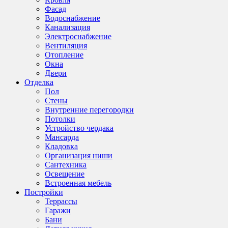
Фасад
Водоснабжение
Канализация
Электроснабжение
Вентиляция
Отопление
Окна
Двери
Отделка
Пол
Стены
Внутренние перегородки
Потолки
Устройство чердака
Мансарда
Кладовка
Организация ниши
Сантехника
Освещение
Встроенная мебель
Постройки
Террассы
Гаражи
Бани