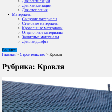
Для вентиляции
Для канализации
Для отопления
Материалы
Сыпучие материалы
Стеновые материалы
Кровельные материалы
Отделочные материалы
Защитные материалы
Для ландшафта
Вы здесь
Главная
>
Строительство
>
Кровля
Рубрика:
Кровля