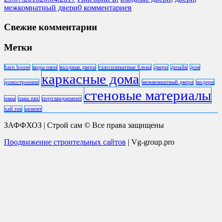
межкомнатный двери
0 комментариев
Свежие комментарии
Метки
barn house
виды окон
входные двери
газосиликатные блоки
двери
дизайн
дом
каркасные дома
домостроение
межкомнатный двери
модерн
стеновые материалы
окна
окна пвх
портландцемент
хай тек
цемент
ЗАФФХОЗ | Строй сам © Все права защищены
Продвижение строительных сайтов
| Vg-group.pro