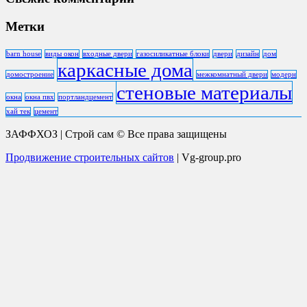
Метки
barn house
виды окон
входные двери
газосиликатные блоки
двери
дизайн
дом
каркасные дома
домостроение
межкомнатный двери
модерн
стеновые материалы
окна
окна пвх
портландцемент
хай тек
цемент
ЗАФФХОЗ | Строй сам © Все права защищены
Продвижение строительных сайтов
| Vg-group.pro