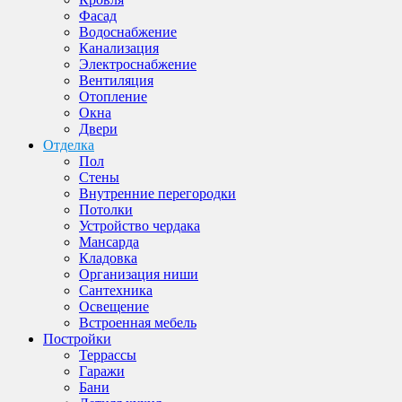
Фасад
Водоснабжение
Канализация
Электроснабжение
Вентиляция
Отопление
Окна
Двери
Отделка
Пол
Стены
Внутренние перегородки
Потолки
Устройство чердака
Мансарда
Кладовка
Организация ниши
Сантехника
Освещение
Встроенная мебель
Постройки
Террассы
Гаражи
Бани