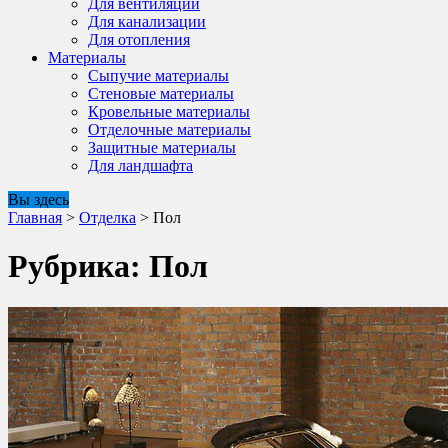
Для вентиляции
Для канализации
Для отопления
Материалы
Сыпучие материалы
Стеновые материалы
Кровельные материалы
Отделочные материалы
Защитные материалы
Для ландшафта
Вы здесь
Главная
>
Отделка
>
Пол
Рубрика:
Пол